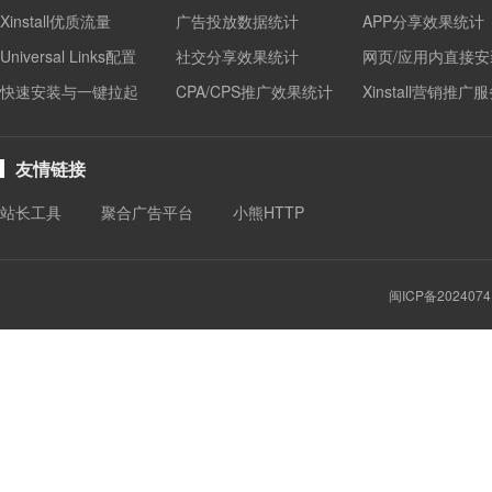
Xinstall优质流量
广告投放数据统计
APP分享效果统计
Universal Links配置
社交分享效果统计
网页/应用内直接安
快速安装与一键拉起
CPA/CPS推广效果统计
Xinstall营销推广
友情链接
站长工具
聚合广告平台
小熊HTTP
闽ICP备2024074