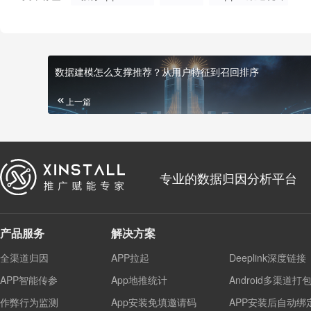
数据建模怎么支撑推荐？从用户特征到召回排序
上一篇
专业的数据归因分析平台
产品服务
解决方案
全渠道归因
APP拉起
Deeplink深度链接
APP智能传参
App地推统计
Android多渠道打
作弊行为监测
App安装免填邀请码
APP安装后自动绑