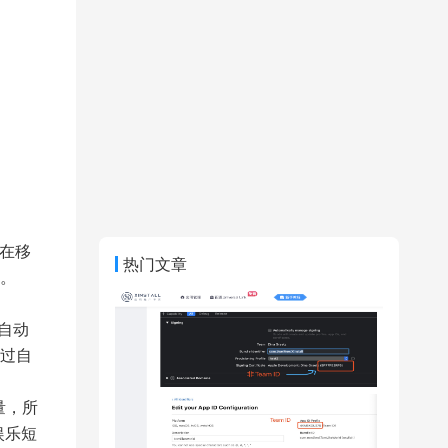
在移
热门文章
。
自动
过自
量，所
娱乐短