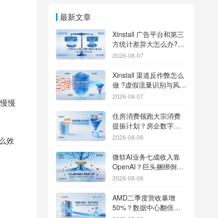
最新文章
Xinstall 广告平台和第三
方统计差异大怎么办?数
据误差排查指南
2026-08-07
Xinstall 渠道反作弊怎么
做 ?虚假流量识别与风控
防刷解析
2026-08-07
慢慢
住房消费领跑大宗消费
提振计划？房企数字化
转型加速线下场景智能
2026-08-06
么效
传参
微软AI业务七成收入靠
OpenAI？巨头捆绑倒逼
出海App独立追踪全渠道
2026-08-06
流量
AMD二季度营收暴增
50%？数据中心翻倍增
长驱动跨端分发新底座