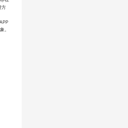
费方
PP
象。