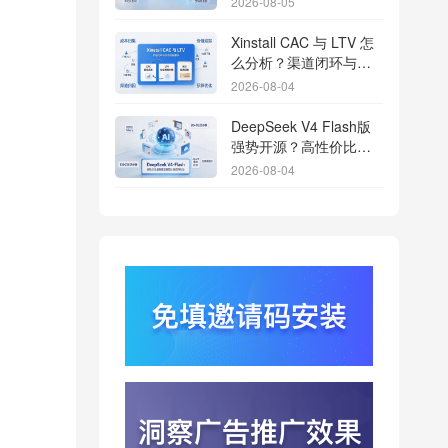
2026-08-05
Xinstall CAC 与 LTV 怎
么分析？渠道闭环与投
放回报解析
2026-08-04
DeepSeek V4 Flash版
强势开源？高性价比基
座模型重塑长尾应用全
2026-08-04
渠道统计版图
Qwen3.8登顶开源王
座？2.4T巨兽引爆智能
体免填邀请码分发潮
2026-08-04
行云科技算力订单超154
亿？底座产能扩张激活
AI应用多终端流转新周
2026-08-04
期
苹果带摄像头的 AirPods
今年亮相？视觉智能引
爆硬件分发与全渠道归
2026-08-03
因升级