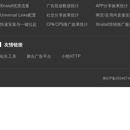
Xinstall优质流量
广告投放数据统计
APP分享效果统计
Universal Links配置
社交分享效果统计
网页/应用内直接安
快速安装与一键拉起
CPA/CPS推广效果统计
Xinstall营销推广
友情链接
站长工具
聚合广告平台
小熊HTTP
闽ICP备2024074