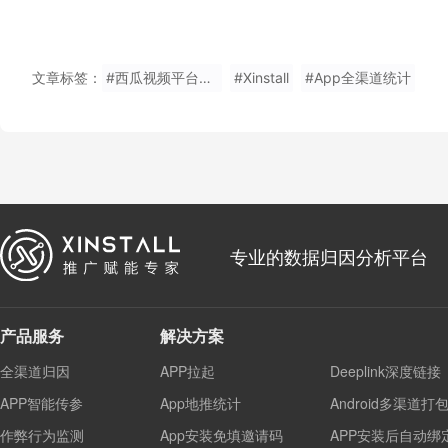
文章标签：
#西瓜视频平台推广效果监测
#Xinstall
#App全渠道统计
专业的数据归因分析平台
产品服务
解决方案
全渠道归因
APP拉起
Deeplink深度链接
APP智能传参
App地推统计
Android多渠道打
作弊行为监测
App安装免填邀请码
APP安装后自动绑