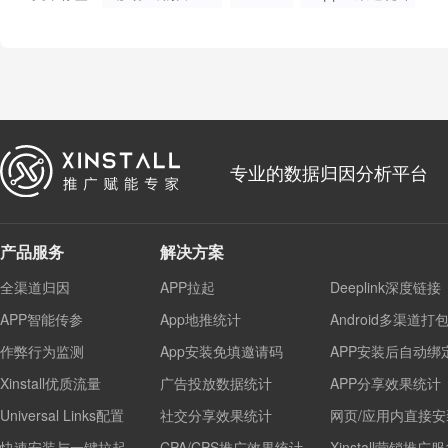
专业的数据归因分析平台
产品服务
解决方案
全渠道归因
APP拉起
Deeplink深度链接
APP智能传参
App地推统计
Android多渠道打
作弊行为监测
App安装免填邀请码
APP安装后自动绑
Xinstall优质流量
广告投放数据统计
APP分享效果统计
Universal Links配置
社交分享效果统计
网页/应用内直接安
快速安装与一键拉起
CPA/CPS推广效果统计
Xinstall营销推广