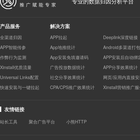
专业的数据归因分析平台
产品服务
解决方案
全渠道归因
APP拉起
Deeplink深度链接
APP智能传参
App地推统计
Android多渠道打
作弊行为监测
App安装免填邀请码
APP安装后自动绑
Xinstall优质流量
广告投放数据统计
APP分享效果统计
Universal Links配置
社交分享效果统计
网页/应用内直接安
快速安装与一键拉起
CPA/CPS推广效果统计
Xinstall营销推广
友情链接
站长工具
聚合广告平台
小熊HTTP