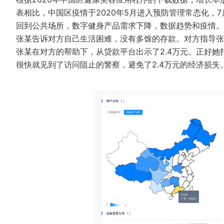
表相比，中国区疫情于2020年5月进入预防管理常态化，
回到公共场所，数字健身产品需求下降，数据趋势和疫情。
张某告诉对方自己生活困难，没有多馀的存款。对方指导张
张某在对方的帮助下，从贷款平台出示了2.4万元。正好
很快就见到了访问阻止的警察，避免了2.4万元的经济损失