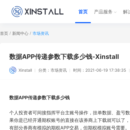
首页
产品服务
解
首页
/
新闻中心
/
市场资讯
数据APP传递参数下载多少钱-Xinstall
Xinstall
分类：
市场资讯
时间：
2021-06-19 17:38:35
数据APP传递参数下载多少钱
个人投资者可间接指挥平台主账号操作，挂单数据、盈亏数
果你是已经开通期权账号的直接在该券商上下载就可以了，
有部分券商有模拟的期权APP交易，但期权模拟账号需要。