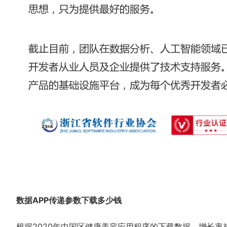
数据APP传递参数下载多少钱
根据2020年中国区健康美容应用程序的下载数据，增长率