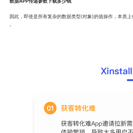
数据APP传递参数下载多少钱
因此，即使是所有复杂的数据类型(对象)的值操作，本质
。