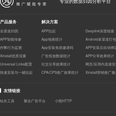
专业的数据归因分析平台
产品服务
解决方案
全渠道归因
APP拉起
Deeplink深度链接
APP智能传参
App地推统计
Android多渠道打
作弊行为监测
App安装免填邀请码
APP安装后自动绑
Xinstall优质流量
广告投放数据统计
APP分享效果统计
Universal Links配置
社交分享效果统计
网页/应用内直接安
快速安装与一键拉起
CPA/CPS推广效果统计
Xinstall营销推广
友情链接
站长工具
聚合广告平台
小熊HTTP