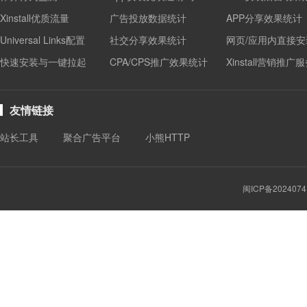
Xinstall优质流量
广告投放数据统计
APP分享效果统计
Universal Links配置
社交分享效果统计
网页/应用内直接安
快速安装与一键拉起
CPA/CPS推广效果统计
Xinstall营销推广
友情链接
站长工具
聚合广告平台
小熊HTTP
闽ICP备2024074