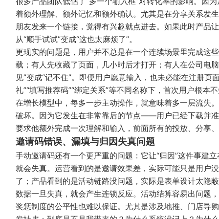
很多产品团队低估了“多一个输入框”对转化率的影响。因
着额外理解、额外记忆和额外确认。尤其是在分享关系发生
朋友发来一个链接，觉得有兴趣就点进去。如果此时产品让
从“顺手试试”变成“这也太麻烦了”。
更现实的问题是，用户并不总是在一个连续场景里完成这些
载；有人先收藏了页面，几小时后才打开；有人在公司电脑
见”变成“记不住”。即便用户愿意输入，也未必能在注册页面
礼”“填写推荐码”“绑定关系”等不同名称下，首次用户根
在增长模型中，每多一步主动操作，就意味着多一层流失。
破坏。因为它发生在非常靠后的节点——用户已经下载并准
要求他额外完成一次理解和输入，前面所有的投放、分享、
邀请码错误、漏填与归因失真问题
手动邀请码还有一个更严重的问题：它让“归因”这件事建
就会失真。运营看到的是邀请效果差，实际可能只是用户没
了；产品看到的是活动链路没问题，实际是表单设计太隐蔽
数据一旦失真，就会产生连锁反应。活动结算容易出问题，
奖惩制度的公平性也难以保证。尤其是涉及地推、门店导购