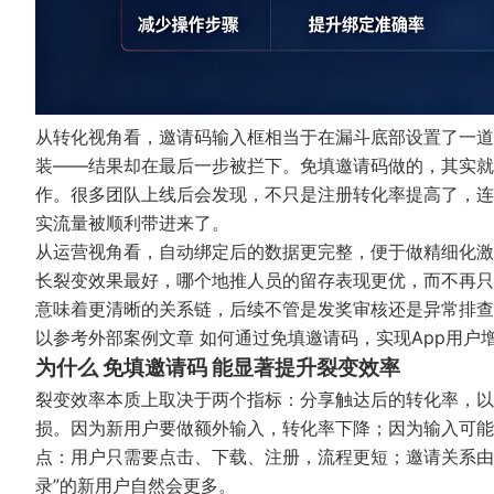
从转化视角看，邀请码输入框相当于在漏斗底部设置了一道
装——结果却在最后一步被拦下。免填邀请码做的，其实就
作。很多团队上线后会发现，不只是注册转化率提高了，连
实流量被顺利带进来了。
从运营视角看，自动绑定后的数据更完整，便于做精细化激
长裂变效果最好，哪个地推人员的留存表现更优，而不再只
意味着更清晰的关系链，后续不管是发奖审核还是异常排查
以参考外部案例文章
如何通过免填邀请码，实现App用户
为什么 免填邀请码 能显著提升裂变效率
裂变效率本质上取决于两个指标：分享触达后的转化率，以
损。因为新用户要做额外输入，转化率下降；因为输入可能
点：用户只需要点击、下载、注册，流程更短；邀请关系由
录”的新用户自然会更多。