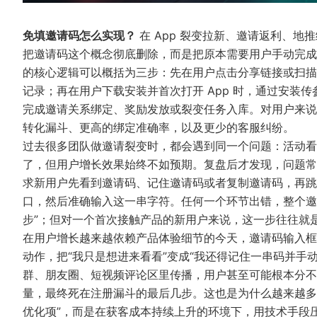
免填邀请码怎么实现？
在 App 裂变拉新、邀请返利、地
把邀请码这个概念彻底删除，而是把原本需要用户手动完成
的核心逻辑可以概括为三步：先在用户点击分享链接或扫描
记录；再在用户下载安装并首次打开 App 时，通过安装
完成邀请关系绑定、奖励发放或裂变任务入库。对用户来说
转化漏斗、更高的绑定准确率，以及更少的客服纠纷。
过去很多团队做邀请裂变时，都会遇到同一个问题：活动看
了，但用户增长效果始终不如预期。复盘后才发现，问题常
求新用户先看到邀请码、记住邀请码或者复制邀请码，再跳
口，然后准确输入这一串字符。任何一个环节出错，整个邀
步”；但对一个首次接触产品的新用户来说，这一步往往就
在用户增长越来越依赖产品体验细节的今天，邀请码输入框
动作，把“我只是想进来看看”变成“我还得记住一串码并手
群、朋友圈、短视频评论区里传播，用户甚至可能根本分不
量，最终死在注册漏斗的最后几步。这也是为什么越来越多
优化项”，而是在获客成本持续上升的环境下，用技术手段