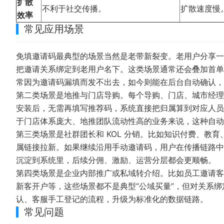
扩散
不利于社交传播。
扩散速度慢
效率
常见应用场景
免填邀请码最典型的场景当然是老带新裂变。老用户分享一
把邀请关系绑定到老用户名下。这类场景通常还会叠加首单
常因为邀请码漏填而发不出去，如今则能在后台自动确认，
第二类场景是地推与门店导购。每个导购、门店、城市经理
安装后，无需再填写推荐码，系统直接把归属算到对应人员
于门店体系庞大、地推团队流动性高的业务来说，这种自动
第三类场景是社群团长和 KOL 分销。比如知识付费、教
属链接拉新。如果继续沿用手动邀请码，用户在传播链路中
沉淀到系统里，后续分佣、激励、运营分层都会更顺畅。
第四类场景是企业内部推广或私域转介绍。比如员工邀请客
新客开户等，这些场景都不是典型“公域买量”，但对关系
认、客服手工登记的流程，升级为标准化的数据链路。
常见问题