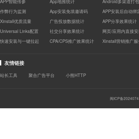
APP智能传参
App地推统计
Android多渠道打
作弊行为监测
App安装免填邀请码
APP安装后自动绑
Xinstall优质流量
广告投放数据统计
APP分享效果统计
Universal Links配置
社交分享效果统计
网页/应用内直接安
快速安装与一键拉起
CPA/CPS推广效果统计
Xinstall营销推广
友情链接
站长工具
聚合广告平台
小熊HTTP
闽ICP备2024074