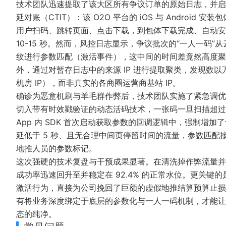
技术团队迅速提取了该大区所有争议订单的原始日志，并启
延对账（CTIT）：该 O2O 平台的 iOS 与 Android 安
用户扫码、跳转页面、点击下载，到包体下载完成、自动安
10-15 秒。然而，风控日志显示，争议批次的“一人一码”
纹进行参数匹配（激活事件），这中间的时间差竟然高度聚集
外，通过对暂存日志中的来源 IP 进行提取聚类，发现数
机房 IP），而非真实的各商圈运营商基站 IP。
确诊为恶意机刷与羊毛群作弊后，技术团队实施了紧急调优
切入带有时效戳验证的动态活码技术，一张码一旦扫描超过
App 内 SDK 首次启动获取参数的回调逻辑中，强制增加
延低于 5 秒、且无合理中间页停留时间的流量，参数匹
地推人员的参数标记。
这次强硬的技术复盘与干预成果显著。在清洗掉作弊流量并
成功率迅速回升至并稳定在 92.4% 的正常水位。更关键的
激活行为，直接为公司挽回了巨额的虚假地推结算预算止损
有将业务深度绑定于底层的参数化与一人一码机制，才能让地
态的纯净。