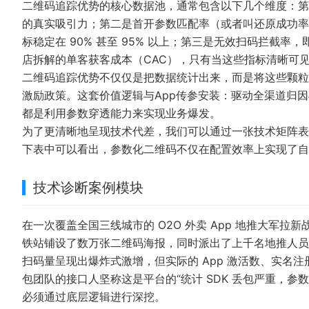
二维码追踪优势的核心数据池，通常包含以下几个维度：第
的真实吸引力；第二是首开参数匹配率（或者叫还原成功率
标稳定在 90% 甚至 95% 以上；第三是无效扫码拦截
店拆解的单客获客成本（CAC），只有当这些指标清晰可
二维码追踪优势不仅仅是把数据统计出来，而是将这些颗粒
激励政策。这套价值逻辑与
App传参安装：驱动全渠道归
都是利用参数穿透能力来实现业务爆发。
为了更清晰地呈现技术代差，我们可以通过一张技术矩阵表
下表中可以看出，参数化二维码不仅在配置效率上实现了自
技术诊断案例模块
在一次覆盖全国三线城市的 O2O 外卖 App 地推大军
铁站铺设了数万张二维码海报，同时派出了上千名地推人员
扫码量呈现出爆炸式激增，但实际的 App 激活数、实名
包团队的接口人坚称这是平台的“统计 SDK 丢包严重，
必须通过底层逻辑进行深挖。