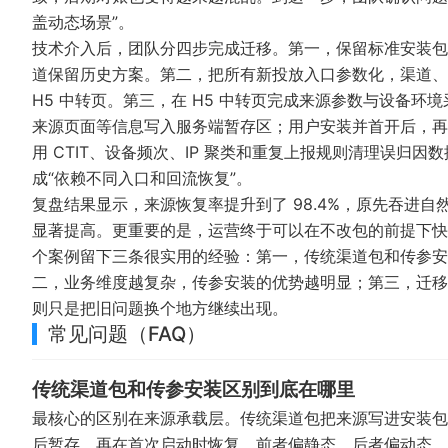
盖动态场景”。
技术介入后，团队分四步完成迁移。第一，保留标准安装包
道保留历史方案。第二，把所有新投放入口参数化，渠道、
H5 中转页。第三，在 H5 中转页完成来源参数与设备环境采
来源页面等信息写入服务端暂存区；用户安装并首开后，再由
用 CTIT、设备频次、IP 聚类和重复上报规则清理误归
成“依赖不同入口和回流恢复”。
复盘结果显示，来源恢复率提升到了 98.4%，原先吞进自然
显著提高。更重要的是，运营终于可以在不改包的前提下快
个案例留下三条很实用的经验：第一，传统渠道包和传参安
二，业务维度越复杂，传参安装的优势越明显；第三，迁移
则只是把旧问题换个地方继续出现。
常见问题（FAQ）
传统渠道包和传参安装区别到底在哪里
最核心的区别在来源承载层。传统渠道包把来源写进安装包
后暂存，再在首次启动时恢复。前者偏静态，后者偏动态。