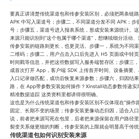
要真正讲清楚传统渠道包和传参安装区别，必须把两条链路
APK 中写入渠道号；步骤二，不同渠道分发不同 APK；步
号；步骤五，渠道号进入报表系统，形成安装来源统计。这
来源只能识别到“这个包属于哪个渠道”，想继续细分活动
传参安装的链路则更长，也更灵活。步骤一，系统为不同渠
二维码；步骤二，用户点击入口后先进入 H5 页面或中转页，
时间戳等信息，并把这些数据写入服务端暂存区；步骤三，
成首次打开 App，客户端 SDK 上传首开时间、设备摘
入口记录做匹配，成功后恢复来源参数；步骤六，归因结果
路，在
App带参数安装如何操作？Xinstall动态参数传递
精准数据追踪
这类资料里都讲得很明确。
这也是为什么传统渠道包和传参安装区别不仅体现在“操作路
固定、长期不变的场景；传参安装更像动态归因，适合入口
说，前者把来源写死在包里，后者把来源保留在用户路径里
裂变关系做更细的判断，传参安装的上限就会明显高于传统
传统渠道包如何识别安装来源