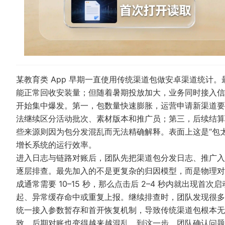
某教育类 App 早期一直使用传统渠道包做安卓渠道统计
能正常回收安装量；但随着暑期投放加大，业务同时接入信
开始集中爆发。第一，包数量快速膨胀，运营申请新渠道要
法继续区分活动批次、素材版本和推广员；第三，后续结算
些来源则因为包分发混乱而无法精确解释。表面上这是“包
增长系统的运行效率。
进入日志与链路对账后，团队先把渠道包分发日志、推广入
逐层排查。最先加入的不是更复杂的归因模型，而是物理对账：
成通常需要 10–15 秒，那么点击后 2–4 秒内就出现
起、异常缓存命中或重复上报。继续排查时，团队发现很多
统一接入参数暂存和首开恢复机制，导致传统渠道包根本无
致，后期对账也变得越来越混乱。到这一步，团队确认问题