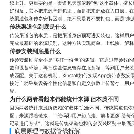
续上升。更重要的是，渠道包天然依赖“包”这个载体，擅
好相反，它不把来源塞进包里，而是把来源放在入口层，在
统渠道包和传参安装区别，绝不只是要不要打包，而是“来源
传统渠道包到底是什么
传统渠道包的本质，是把渠道身份预写进安装包。这样用户
完成最基础的来源识别。这种方法实现简单、上线快、解释
传参安装到底是什么
传参安装则完全不是“多打一份包”的逻辑。它通过带参数
数和设备环境，再把这些信息暂存在服务端，等到用户安装并首
成匹配。关于这套机制，
Xinstall如何实现App携带参数安
接时自动采集设备个性化信息和自定义参数上传暂存，用户安装并
配。
为什么两者看起来都能统计来源 但本质不同
因为两者统计来源所依赖的“载体”完全不同。传统渠道包依
配，来源跟着链接、二维码和用户触点走。前者更像“给每
记录进门方式”。这就是传统渠道包和传参安装区别中最底
底层原理与数据管线拆解