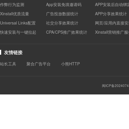
作弊行为监测
App安装免填邀请码
APP安装后自动绑
Xinstall优质流量
广告投放数据统计
APP分享效果统计
Universal Links配置
社交分享效果统计
网页/应用内直接安
快速安装与一键拉起
CPA/CPS推广效果统计
Xinstall营销推广
友情链接
站长工具
聚合广告平台
小熊HTTP
闽ICP备2024074