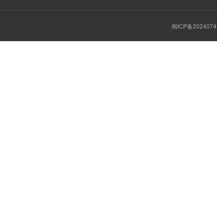
闽ICP备2024074