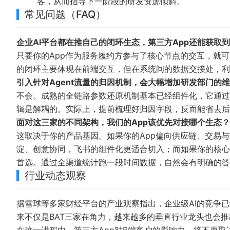
客，从而指导下一阶段的研发资源倾斜。
常见问题（FAQ）
企业AI平台都在推自己的闭环生态，第三方App还能获取
只要你的App作为服务履约方参与了核心节点的交互，就可以
的闭环主要体现在前端交互，但在系统间的数据交接处，
引入针对Agent流量的归因机制，会大幅增加研发部门的
不会。成熟的全链路参数还原机制基本已经组件化，它通过
辑是解耦的。实际上，提前梳理好归因字段，反而能省去后
面对这三家的不同架构，我们的App该优先对接哪个生态？
这取决于你的产品基因。如果你的App偏向供应链、交易
淀、创意协同，飞书的组件化更适合切入；而如果你的核心
首选。通过全渠道统计跑一段时间数据，自然会有明确的答
行业动态观察
据
雪球
等多家财经平台的产业观察指出，企业级AI的竞争已
来不仅是BAT三家在角力，越来越多的垂直行业龙头也会推出
在这一进程中，第三方App对B端客户的影响力，将不再取