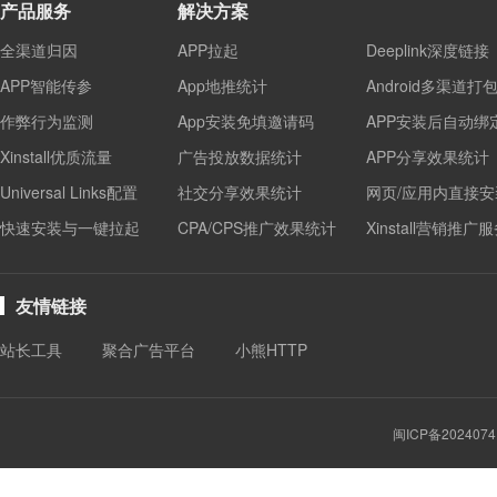
产品服务
解决方案
全渠道归因
APP拉起
Deeplink深度链接
APP智能传参
App地推统计
Android多渠道打
作弊行为监测
App安装免填邀请码
APP安装后自动绑
Xinstall优质流量
广告投放数据统计
APP分享效果统计
Universal Links配置
社交分享效果统计
网页/应用内直接安
快速安装与一键拉起
CPA/CPS推广效果统计
Xinstall营销推广
友情链接
站长工具
聚合广告平台
小熊HTTP
闽ICP备2024074