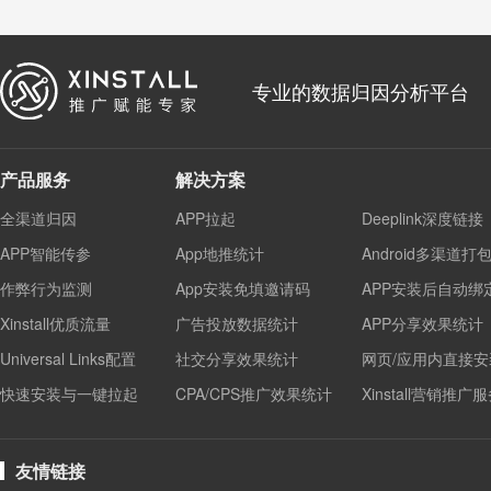
专业的数据归因分析平台
产品服务
解决方案
全渠道归因
APP拉起
Deeplink深度链接
APP智能传参
App地推统计
Android多渠道打
作弊行为监测
App安装免填邀请码
APP安装后自动绑
Xinstall优质流量
广告投放数据统计
APP分享效果统计
Universal Links配置
社交分享效果统计
网页/应用内直接安
快速安装与一键拉起
CPA/CPS推广效果统计
Xinstall营销推广
友情链接