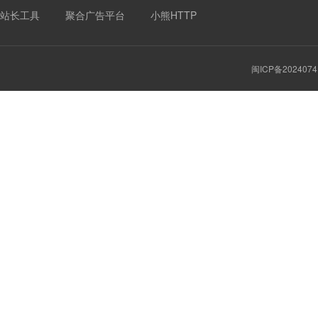
站长工具
聚合广告平台
小熊HTTP
闽ICP备2024074