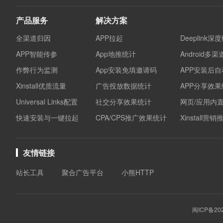
产品服务
解决方案
全渠道归因
APP拉起
Deeplink深
APP智能传参
App地推统计
Android多
作弊行为监测
App安装免填邀请码
APP安装后
Xinstall优质流量
广告投放数据统计
APP分享效
Universal Links配置
社交分享效果统计
网页/应用内
快速安装与一键拉起
CPA/CPS推广效果统计
Xinstall营
友情链接
站长工具
聚合广告平台
小熊HTTP
闽ICP备202