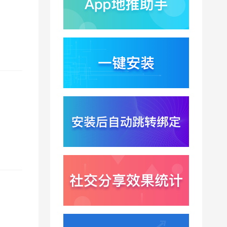
千问已在特斯拉车机内
测？大模型上车打通跨
端服务与全渠道归因新
2026-07-31
闭环
Win11七月更新上线？桌
面环境能力升级加速PC
端智能助手与应用分发
2026-07-30
一体化
悟空大圣上映5天票房仅
15万？国产动画宣发失
灵暴露渠道归因黑洞
2026-07-30
Xinstall 渠道统计怎么做
？多渠道统一口径与数
据闭环解析
2026-07-29