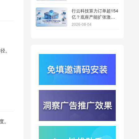
行云科技算力订单超154
亿？底座产能扩张激活
AI应用多终端流转新周
2026-08-04
期
苹果带摄像头的 AirPods
今年亮相？视觉智能引
爆硬件分发与全渠道归
路径。
2026-08-03
因升级
DeepSeek跑分超
GPT5.6？超低价API引
爆智能体工具免填码安
2026-08-03
装潮
蚂蚁灵波首轮拟募资15
亿？具身智能加速产业
落地凸显全链路设备归
2026-08-03
因紧迫性
亚马逊季度营收首次破
2000亿美元？云与广告
度。
双轮驱动下B端应用迎来
2026-07-31
分发与归因重构