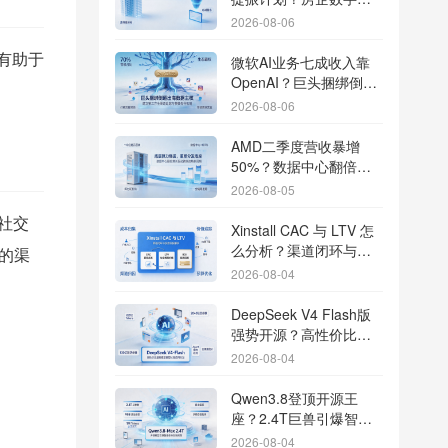
转型加速线下场景智能
2026-08-06
传参
有助于
微软AI业务七成收入靠
OpenAI？巨头捆绑倒逼
出海App独立追踪全渠道
2026-08-06
流量
AMD二季度营收暴增
50%？数据中心翻倍增
长驱动跨端分发新底座
2026-08-05
社交
Xinstall CAC 与 LTV 怎
么分析？渠道闭环与投
的渠
放回报解析
2026-08-04
DeepSeek V4 Flash版
强势开源？高性价比基
座模型重塑长尾应用全
2026-08-04
渠道统计版图
Qwen3.8登顶开源王
座？2.4T巨兽引爆智能
体免填邀请码分发潮
2026-08-04