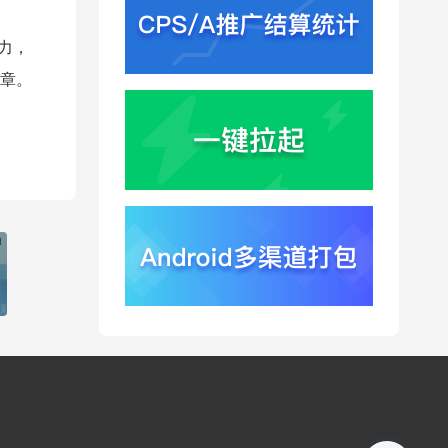
力，
章。