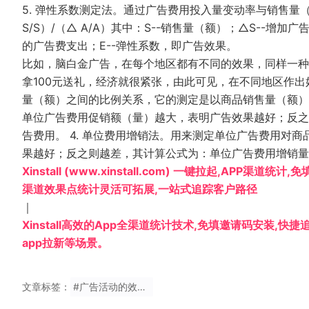
5. 弹性系数测定法。通过广告费用投入量变动率与销售量
S/S）/（△ A/A）其中：S--销售量（额）；△S--增
的广告费支出；E--弹性系数，即广告效果。
比如，脑白金广告，在每个地区都有不同的效果，同样一种
拿100元送礼，经济就很紧张，由此可见，在不同地区作出
量（额）之间的比例关系，它的测定是以商品销售量（额）
单位广告费用促销额（量）越大，表明广告效果越好；反之
告费用。 4. 单位费用增销法。用来测定单位广告费用对
果越好；反之则越差，其计算公式为：单位广告费用增销量（
Xinstall (www.xinstall.com) 一键拉起,APP渠道
渠道效果点统计灵活可拓展,一站式追踪客户路径
｜
Xinstall高效的App全渠道统计技术,免填邀请码安装,快
app拉新等场景。
文章标签：
#广告活动的效果预测和监控情况分析,广告效果的预测与监控怎么写