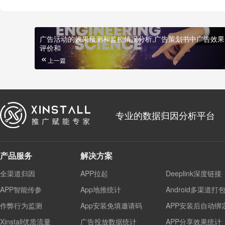
广告活动的效果预测和监控情况分析,广告策划书中广告效果
评价和
上一篇
专业的数据归因分析平台
产品服务
解决方案
全渠道归因
APP拉起
Deeplink深度链接
APP智能传参
App地推统计
Android多渠道打
作弊行为监测
App安装免填邀请码
APP安装后自动绑
Xinstall优质流量
广告投放数据统计
APP分享效果统计