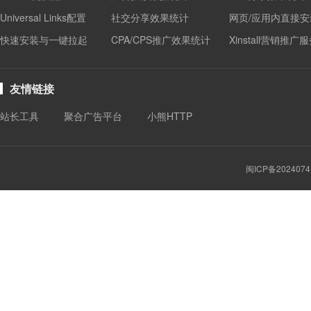
Universal Links配置
社交分享效果统计
网页/应用内直接安
快速安装与一键拉起
CPA/CPS推广效果统计
Xinstall营销推广
友情链接
站长工具
聚合广告平台
小熊HTTP
闽ICP备2024074