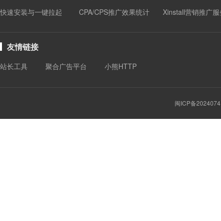
快速安装与一键拉起
CPA/CPS推广效果统计
Xinstall营销推广
友情链接
站长工具
聚合广告平台
小熊HTTP
闽ICP备2024074