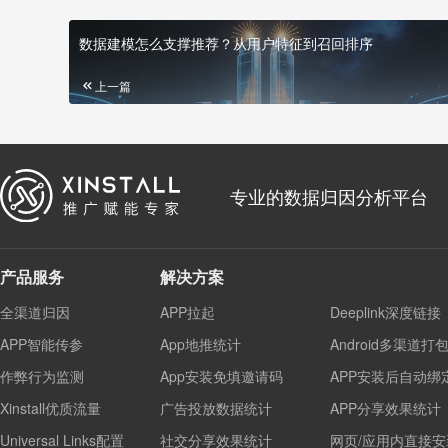
数据建模怎么支撑推荐？从用户特征到召回排序
上一篇
专业的数据归因分析平台
产品服务
解决方案
全渠道归因
APP拉起
Deeplink深度链接
APP智能传参
App地推统计
Android多渠道打
作弊行为监测
App安装免填邀请码
APP安装后自动绑
Xinstall优质流量
广告投放数据统计
APP分享效果统计
Universal Links配置
社交分享效果统计
网页/应用内直接安