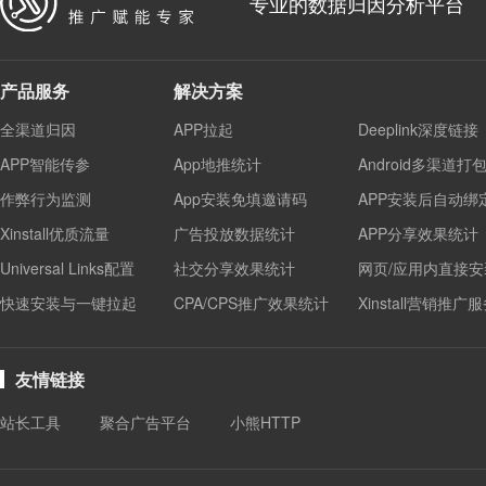
专业的数据归因分析平台
产品服务
解决方案
全渠道归因
APP拉起
Deeplink深度链接
APP智能传参
App地推统计
Android多渠道打
作弊行为监测
App安装免填邀请码
APP安装后自动绑
Xinstall优质流量
广告投放数据统计
APP分享效果统计
Universal Links配置
社交分享效果统计
网页/应用内直接安
快速安装与一键拉起
CPA/CPS推广效果统计
Xinstall营销推广
友情链接
站长工具
聚合广告平台
小熊HTTP