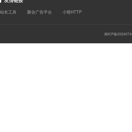
友情链接
站长工具
聚合广告平台
小熊HTTP
闽ICP备2024074