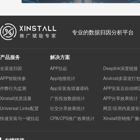
专业的数据归因分析平台
产品服务
解决方案
全渠道归因
APP拉起
Deeplink深度链接
APP智能传参
App地推统计
Android多渠道打
作弊行为监测
App安装免填邀请码
APP安装后自动绑
Xinstall优质流量
广告投放数据统计
APP分享效果统计
Universal Links配置
社交分享效果统计
网页/应用内直接安
快速安装与一键拉起
CPA/CPS推广效果统计
Xinstall营销推广