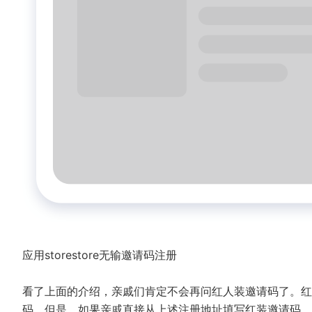
应用storestore无输邀请码注册
看了上面的介绍，亲戚们肯定不会再问红人装邀请码了。红
码。但是，如果亲戚直接从上述注册地址填写红装邀请码，