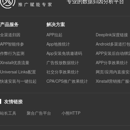
专业的数据归因分析平台
产品服务
解决方案
全渠道归因
APP拉起
Deeplink深度链接
APP智能传参
App地推统计
Android多渠道打
作弊行为监测
App安装免填邀请码
APP安装后自动绑
Xinstall优质流量
广告投放数据统计
APP分享效果统计
Universal Links配置
社交分享效果统计
网页/应用内直接安
快速安装与一键拉起
CPA/CPS推广效果统计
Xinstall营销推广
友情链接
站长工具
聚合广告平台
小熊HTTP