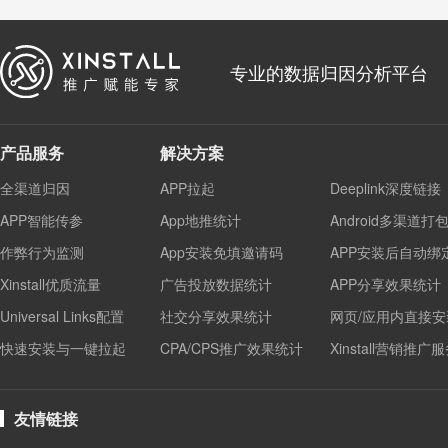
专业的数据归因分析平台
产品服务
解决方案
全渠道归因
APP拉起
Deeplink深度链接
APP智能传参
App地推统计
Android多渠道打
作弊行为监测
App安装免填邀请码
APP安装后自动绑
Xinstall优质流量
广告投放数据统计
APP分享效果统计
Universal Links配置
社交分享效果统计
网页/应用内直接安
快速安装与一键拉起
CPA/CPS推广效果统计
Xinstall营销推广
友情链接