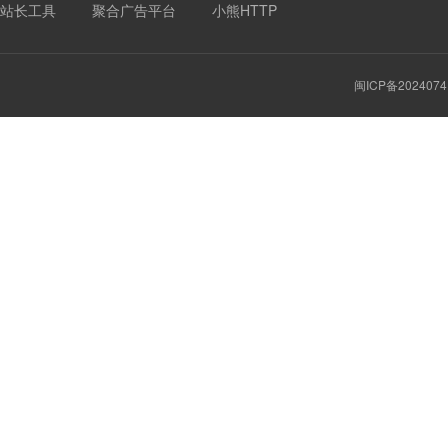
站长工具
聚合广告平台
小熊HTTP
闽ICP备2024074