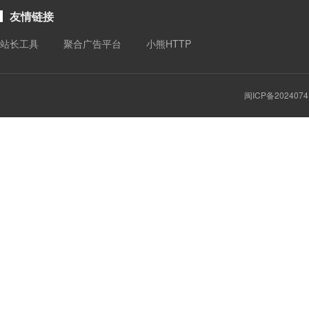
友情链接
站长工具
聚合广告平台
小熊HTTP
闽ICP备2024074