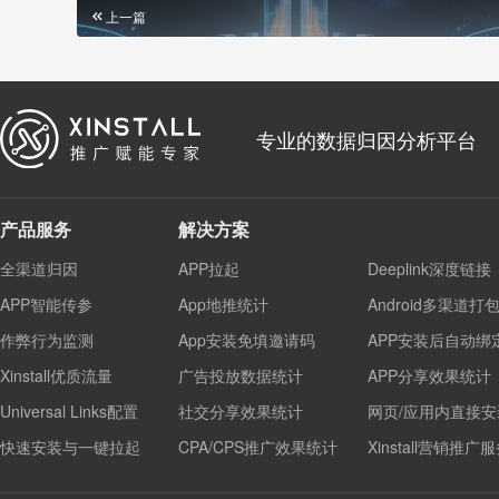
上一篇
专业的数据归因分析平台
产品服务
解决方案
全渠道归因
APP拉起
Deeplink深度链接
APP智能传参
App地推统计
Android多渠道打
作弊行为监测
App安装免填邀请码
APP安装后自动绑
Xinstall优质流量
广告投放数据统计
APP分享效果统计
Universal Links配置
社交分享效果统计
网页/应用内直接安
快速安装与一键拉起
CPA/CPS推广效果统计
Xinstall营销推广