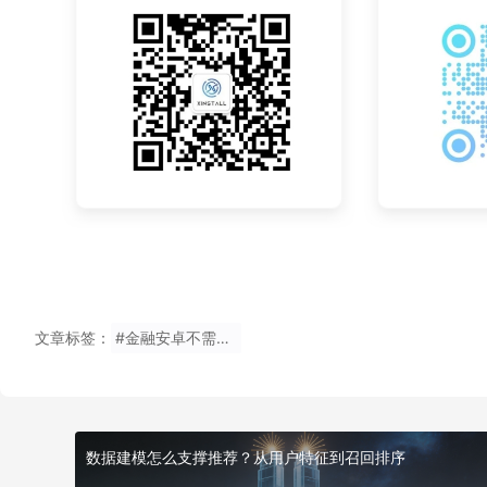
文章标签：
#金融安卓不需要写邀请码注册
数据建模怎么支撑推荐？从用户特征到召回排序