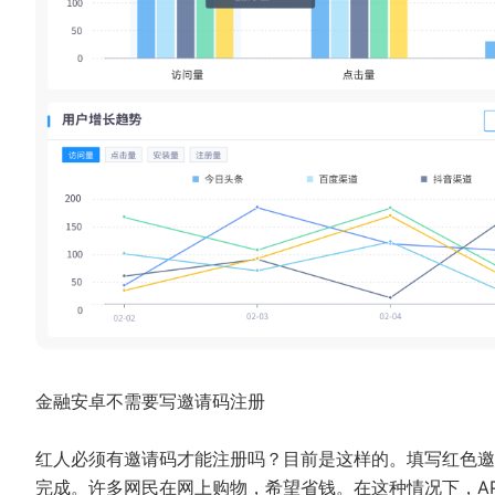
金融安卓不需要写邀请码注册
红人必须有邀请码才能注册吗？目前是这样的。填写红色邀
完成。许多网民在网上购物，希望省钱。在这种情况下，A