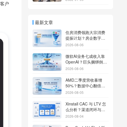
客户
最新文章
住房消费领跑大宗消费
提振计划？房企数字化
转型加速线下场景智能
2026-08-06
传参
微软AI业务七成收入靠
OpenAI？巨头捆绑倒逼
出海App独立追踪全渠道
2026-08-06
流量
AMD二季度营收暴增
50%？数据中心翻倍增
长驱动跨端分发新底座
2026-08-05
Xinstall CAC 与 LTV 怎
么分析？渠道闭环与投
放回报解析
2026-08-04