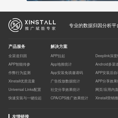
专业的数据归因分析平
产品服务
解决方案
全渠道归因
APP拉起
Deeplink深
APP智能传参
App地推统计
Android多
作弊行为监测
App安装免填邀请码
APP安装后
Xinstall优质流量
广告投放数据统计
APP分享效
Universal Links配置
社交分享效果统计
网页/应用内
快速安装与一键拉起
CPA/CPS推广效果统计
Xinstall营
友情链接