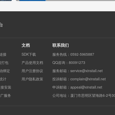
台
文档
联系我们
度链接
SDK下载
服务热线：0592-5965887
渠道打包
产品使用文档
QQ咨询：80091273
自动绑定
用户注册协议
服务邮箱：service@xinstall.net
果统计
用户隐私政策
投诉邮箱：complain@xinstall.net
直接安装
申诉邮箱：appeal@xinstall.net
销推广服务
公司地址：厦门市思明区望海路6-2号3