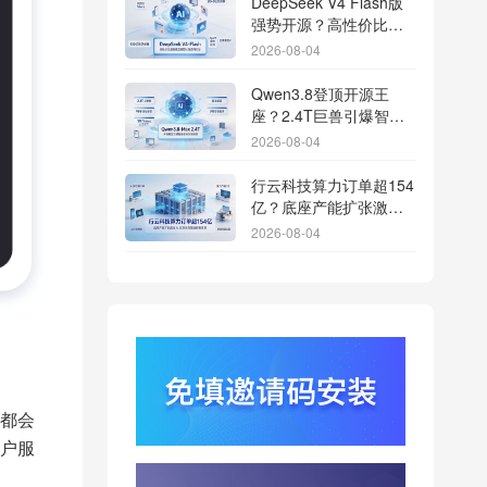
DeepSeek V4 Flash版
强势开源？高性价比基
座模型重塑长尾应用全
2026-08-04
渠道统计版图
Qwen3.8登顶开源王
座？2.4T巨兽引爆智能
体免填邀请码分发潮
2026-08-04
行云科技算力订单超154
亿？底座产能扩张激活
AI应用多终端流转新周
2026-08-04
期
苹果带摄像头的 AirPods
今年亮相？视觉智能引
爆硬件分发与全渠道归
2026-08-03
因升级
DeepSeek跑分超
GPT5.6？超低价API引
爆智能体工具免填码安
2026-08-03
都会
装潮
户服
蚂蚁灵波首轮拟募资15
亿？具身智能加速产业