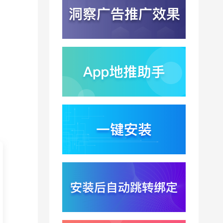
落地凸显全链路设备归
2026-08-03
因紧迫性
亚马逊季度营收首次破
2000亿美元？云与广告
双轮驱动下B端应用迎来
2026-07-31
分发与归因重构
千问已在特斯拉车机内
测？大模型上车打通跨
端服务与全渠道归因新
2026-07-31
闭环
Win11七月更新上线？桌
面环境能力升级加速PC
端智能助手与应用分发
2026-07-30
一体化
悟空大圣上映5天票房仅
15万？国产动画宣发失
灵暴露渠道归因黑洞
2026-07-30
Xinstall 渠道统计怎么做
？多渠道统一口径与数
据闭环解析
2026-07-29