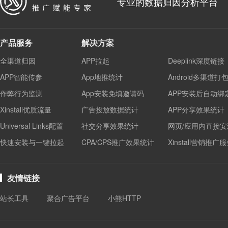
专业的数据归因分析平台
产品服务
解决方案
全渠道归因
APP拉起
Deeplink深度链接
APP智能传参
App地推统计
Android多渠道打
作弊行为监测
App安装免填邀请码
APP安装后自动绑
Xinstall优质流量
广告投放数据统计
APP分享效果统计
Universal Links配置
社交分享效果统计
网页/应用内直接安
快速安装与一键拉起
CPA/CPS推广效果统计
Xinstall营销推广
友情链接
站长工具
聚合广告平台
小熊HTTP