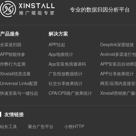
专业的数据归因分析平台
产品服务
解决方案
全渠道归因
APP拉起
Deeplink深度链接
APP智能传参
App地推统计
Android多渠道打
作弊行为监测
App安装免填邀请码
APP安装后自动绑
Xinstall优质流量
广告投放数据统计
APP分享效果统计
Universal Links配置
社交分享效果统计
网页/应用内直接安
快速安装与一键拉起
CPA/CPS推广效果统计
Xinstall营销推广
友情链接
站长工具
聚合广告平台
小熊HTTP