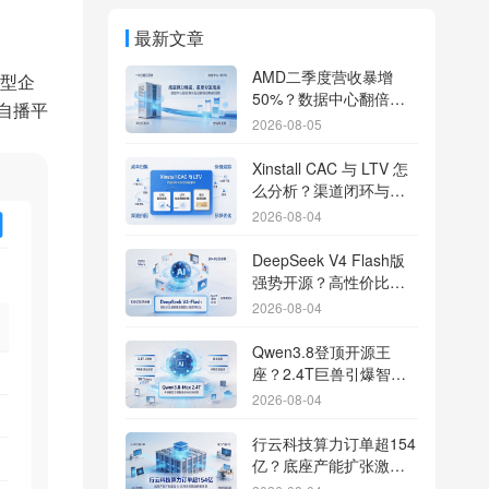
最新文章
AMD二季度营收暴增
型企
50%？数据中心翻倍增
自播平
长驱动跨端分发新底座
2026-08-05
Xinstall CAC 与 LTV 怎
么分析？渠道闭环与投
放回报解析
2026-08-04
DeepSeek V4 Flash版
强势开源？高性价比基
座模型重塑长尾应用全
2026-08-04
渠道统计版图
Qwen3.8登顶开源王
座？2.4T巨兽引爆智能
体免填邀请码分发潮
2026-08-04
行云科技算力订单超154
亿？底座产能扩张激活
AI应用多终端流转新周