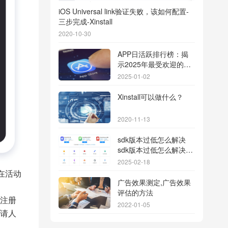
iOS Universal link验证失败，该如何配置-
三步完成-Xinstall
2020-10-30
APP日活跃排行榜：揭
示2025年最受欢迎的应
用背后的秘密
2025-01-02
Xinstall可以做什么？
2020-11-13
sdk版本过低怎么解决
sdk版本过低怎么解决华
为
2025-02-18
在活动
广告效果测定,广告效果
评估的方法
的注册
2022-01-05
请人