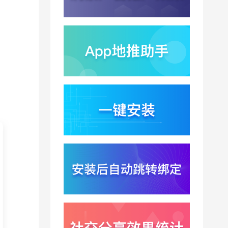
Win11七月更新上线？桌
面环境能力升级加速PC
端智能助手与应用分发
2026-07-30
一体化
悟空大圣上映5天票房仅
15万？国产动画宣发失
灵暴露渠道归因黑洞
2026-07-30
Xinstall 渠道统计怎么做
？多渠道统一口径与数
据闭环解析
2026-07-29
Xinstall 传参安装怎么实
现 ？端云协同与参数透
传机制解析
2026-07-29
闲鱼AI服务订单暴涨
157%？轻创业热潮催生
智能传参刚需
2026-07-29