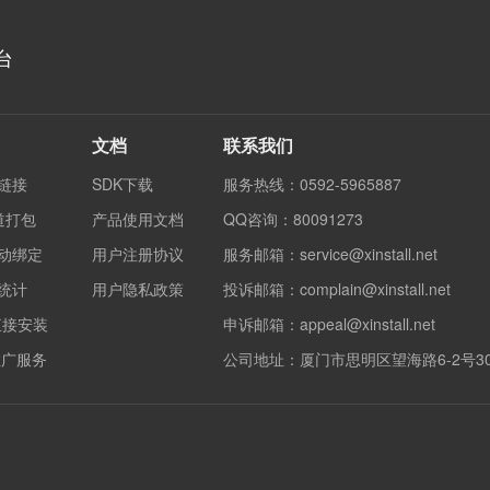
台
文档
联系我们
度链接
SDK下载
服务热线：0592-5965887
渠道打包
产品使用文档
QQ咨询：80091273
自动绑定
用户注册协议
服务邮箱：service@xinstall.net
果统计
用户隐私政策
投诉邮箱：complain@xinstall.net
直接安装
申诉邮箱：appeal@xinstall.net
销推广服务
公司地址：厦门市思明区望海路6-2号3