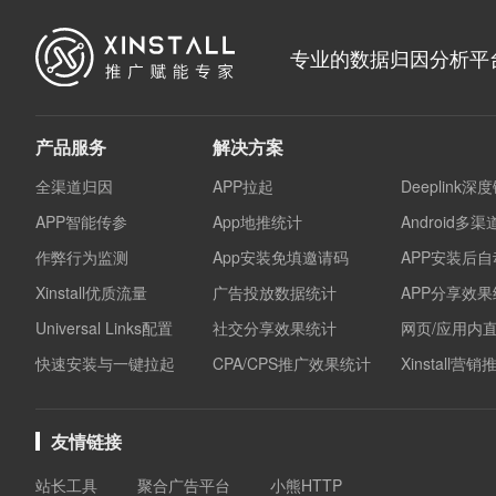
专业的数据归因分析平
产品服务
解决方案
全渠道归因
APP拉起
Deeplink深
APP智能传参
App地推统计
Android多
作弊行为监测
App安装免填邀请码
APP安装后
Xinstall优质流量
广告投放数据统计
APP分享效
Universal Links配置
社交分享效果统计
网页/应用内
快速安装与一键拉起
CPA/CPS推广效果统计
Xinstall营
友情链接
站长工具
聚合广告平台
小熊HTTP