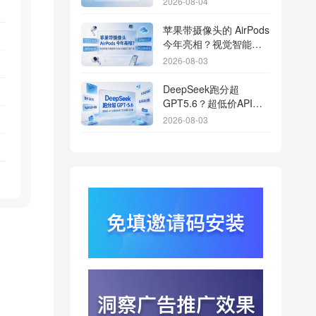
2026-08-04
期
苹果带摄像头的 AirPods
今年亮相？视觉智能引
爆硬件分发与全渠道归
2026-08-03
因升级
DeepSeek跑分超
GPT5.6？超低价API引
爆智能体工具免填码安
2026-08-03
装潮
蚂蚁灵波首轮拟募资15
亿？具身智能加速产业
落地凸显全链路设备归
2026-08-03
因紧迫性
亚马逊季度营收首次破
2000亿美元？云与广告
双轮驱动下B端应用迎来
2026-07-31
分发与归因重构
千问已在特斯拉车机内
测？大模型上车打通跨
端服务与全渠道归因新
2026-07-31
闭环