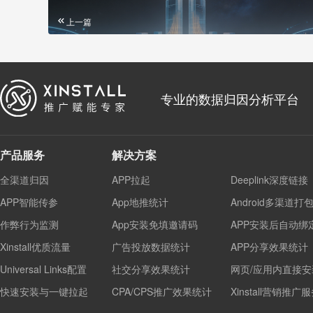
上一篇
专业的数据归因分析平台
产品服务
解决方案
全渠道归因
APP拉起
Deeplink深度链接
APP智能传参
App地推统计
Android多渠道打
作弊行为监测
App安装免填邀请码
APP安装后自动绑
Xinstall优质流量
广告投放数据统计
APP分享效果统计
Universal Links配置
社交分享效果统计
网页/应用内直接安
快速安装与一键拉起
CPA/CPS推广效果统计
Xinstall营销推广