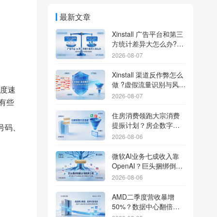
最新文章
Xinstall 广告平台和第三
方统计差异大怎么办?数
据误差排查指南
2026-08-07
Xinstall 渠道反作弊怎么
做 ?虚假流量识别与风控
度速
防刷解析
2026-08-07
有些
住房消费领跑大宗消费
提振计划？房企数字化
号码、
转型加速线下场景智能
2026-08-06
传参
微软AI业务七成收入靠
OpenAI？巨头捆绑倒逼
出海App独立追踪全渠道
2026-08-06
流量
AMD二季度营收暴增
50%？数据中心翻倍增
长驱动跨端分发新底座