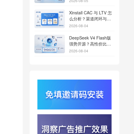
2026-08-05
Xinstall CAC 与 LTV 怎
么分析？渠道闭环与投
放回报解析
2026-08-04
DeepSeek V4 Flash版
强势开源？高性价比基
座模型重塑长尾应用全
2026-08-04
渠道统计版图
Qwen3.8登顶开源王
座？2.4T巨兽引爆智能
体免填邀请码分发潮
2026-08-04
行云科技算力订单超154
亿？底座产能扩张激活
AI应用多终端流转新周
2026-08-04
期
苹果带摄像头的 AirPods
今年亮相？视觉智能引
爆硬件分发与全渠道归
2026-08-03
因升级