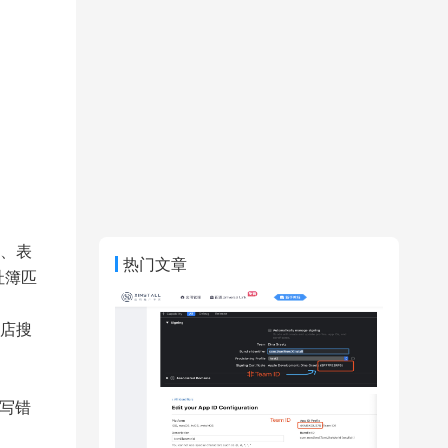
、表
热门文章
址簿匹
店搜
写错