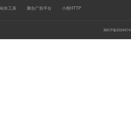
站长工具
聚合广告平台
小熊HTTP
闽ICP备2024074