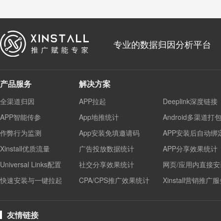
专业的数据归因分析平台
产品服务
解决方案
全渠道归因
APP拉起
Deeplink深度链接
APP智能传参
App地推统计
Android多渠道打
作弊行为监测
App安装免填邀请码
APP安装后自动绑
Xinstall优质流量
广告投放数据统计
APP分享效果统计
Universal Links配置
社交分享效果统计
网页/应用内直接安
快速安装与一键拉起
CPA/CPS推广效果统计
Xinstall营销推广
友情链接