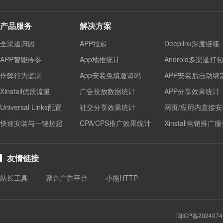
产品服务
解决方案
全渠道归因
APP拉起
Deeplink深度链接
APP智能传参
App地推统计
Android多渠道打
作弊行为监测
App安装免填邀请码
APP安装后自动绑
Xinstall优质流量
广告投放数据统计
APP分享效果统计
Universal Links配置
社交分享效果统计
网页/应用内直接安
快速安装与一键拉起
CPA/CPS推广效果统计
Xinstall营销推广
友情链接
站长工具
聚合广告平台
小熊HTTP
闽ICP备2024074