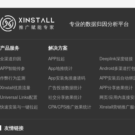
专业的数据归因分析平台
产品服务
解决方案
全渠道归因
APP拉起
Deeplink深度链接
APP智能传参
App地推统计
Android多渠道打
作弊行为监测
App安装免填邀请码
APP安装后自动绑
Xinstall优质流量
广告投放数据统计
APP分享效果统计
Universal Links配置
社交分享效果统计
网页/应用内直接安
快速安装与一键拉起
CPA/CPS推广效果统计
Xinstall营销推广
友情链接