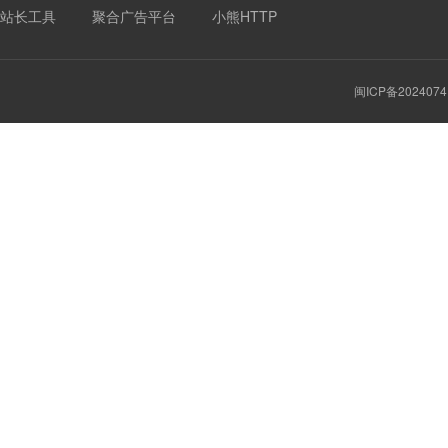
站长工具
聚合广告平台
小熊HTTP
闽ICP备2024074