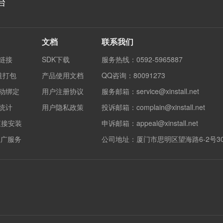
台
文档
联系我们
度链接
SDK下载
服务热线：0592-5965887
渠道打包
产品使用文档
QQ咨询：80091273
自动绑定
用户注册协议
服务邮箱：service@xinstall.net
果统计
用户隐私政策
投诉邮箱：complain@xinstall.net
直接安装
申诉邮箱：appeal@xinstall.net
销推广服务
公司地址：厦门市思明区望海路6-2号3