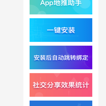
蚂蚁灵波首轮拟募资15
亿？具身智能加速产业
落地凸显全链路设备归
2026-08-03
因紧迫性
亚马逊季度营收首次破
2000亿美元？云与广告
双轮驱动下B端应用迎来
2026-07-31
分发与归因重构
千问已在特斯拉车机内
测？大模型上车打通跨
端服务与全渠道归因新
2026-07-31
闭环
Win11七月更新上线？桌
面环境能力升级加速PC
端智能助手与应用分发
2026-07-30
一体化