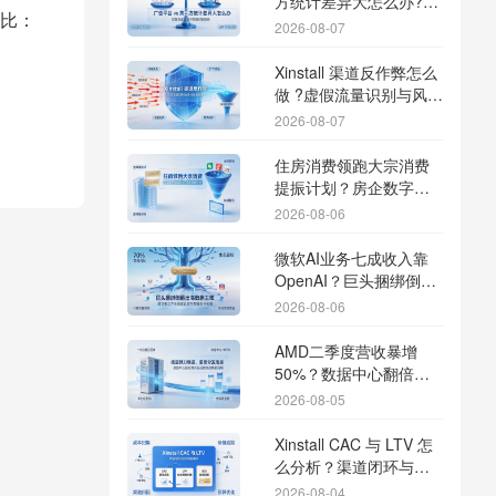
方统计差异大怎么办?数
比：
据误差排查指南
2026-08-07
Xinstall 渠道反作弊怎么
做 ?虚假流量识别与风控
防刷解析
2026-08-07
住房消费领跑大宗消费
提振计划？房企数字化
转型加速线下场景智能
2026-08-06
传参
微软AI业务七成收入靠
OpenAI？巨头捆绑倒逼
出海App独立追踪全渠道
2026-08-06
流量
AMD二季度营收暴增
50%？数据中心翻倍增
长驱动跨端分发新底座
2026-08-05
Xinstall CAC 与 LTV 怎
么分析？渠道闭环与投
放回报解析
2026-08-04