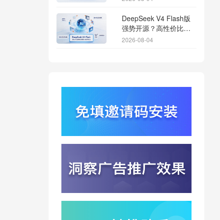
DeepSeek V4 Flash版
强势开源？高性价比基
座模型重塑长尾应用全
2026-08-04
渠道统计版图
Qwen3.8登顶开源王
座？2.4T巨兽引爆智能
体免填邀请码分发潮
2026-08-04
行云科技算力订单超154
亿？底座产能扩张激活
AI应用多终端流转新周
2026-08-04
期
苹果带摄像头的 AirPods
今年亮相？视觉智能引
爆硬件分发与全渠道归
2026-08-03
因升级
DeepSeek跑分超
GPT5.6？超低价API引
爆智能体工具免填码安
2026-08-03
装潮