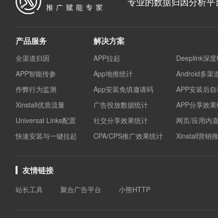
专业的数据归因分析平
产品服务
解决方案
全渠道归因
APP拉起
Deeplink深
APP智能传参
App地推统计
Android多
作弊行为监测
App安装免填邀请码
APP安装后
Xinstall优质流量
广告投放数据统计
APP分享效
Universal Links配置
社交分享效果统计
网页/应用内
快速安装与一键拉起
CPA/CPS推广效果统计
Xinstall营
友情链接
站长工具
聚合广告平台
小熊HTTP