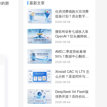
最新文章
你的朋
住房消费领跑大宗消费
提振计划？房企数字化
转型加速线下场景智能
2026-08-06
传参
微软AI业务七成收入靠
OpenAI？巨头捆绑倒逼
出海App独立追踪全渠道
2026-08-06
流量
AMD二季度营收暴增
50%？数据中心翻倍增
长驱动跨端分发新底座
2026-08-05
Xinstall CAC 与 LTV 怎
么分析？渠道闭环与投
放回报解析
2026-08-04
DeepSeek V4 Flash版
强势开源？高性价比基
座模型重塑长尾应用全
2026-08-04
渠道统计版图