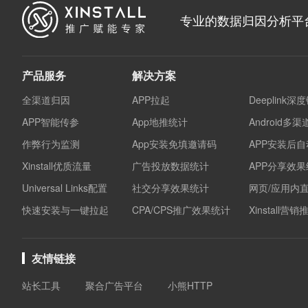
专业的数据归因分析平
产品服务
解决方案
全渠道归因
APP拉起
Deeplink深
APP智能传参
App地推统计
Android多
作弊行为监测
App安装免填邀请码
APP安装后
Xinstall优质流量
广告投放数据统计
APP分享效
Universal Links配置
社交分享效果统计
网页/应用内
快速安装与一键拉起
CPA/CPS推广效果统计
Xinstall营
友情链接
站长工具
聚合广告平台
小熊HTTP