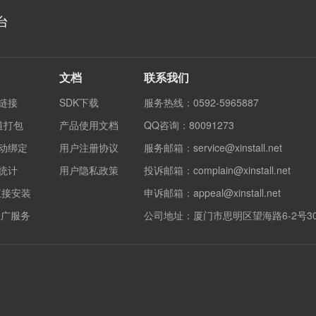
台
文档
联系我们
度链接
SDK下载
服务热线：0592-5965887
渠道打包
产品使用文档
QQ咨询：80091273
自动绑定
用户注册协议
服务邮箱：service@xinstall.net
果统计
用户隐私政策
投诉邮箱：complain@xinstall.net
直接安装
申诉邮箱：appeal@xinstall.net
销推广服务
公司地址：厦门市思明区望海路6-2号3