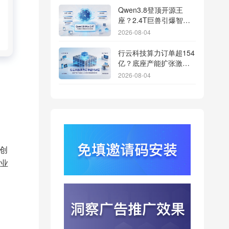
Qwen3.8登顶开源王
座？2.4T巨兽引爆智能
体免填邀请码分发潮
2026-08-04
行云科技算力订单超154
亿？底座产能扩张激活
AI应用多终端流转新周
2026-08-04
期
苹果带摄像头的 AirPods
今年亮相？视觉智能引
爆硬件分发与全渠道归
2026-08-03
因升级
DeepSeek跑分超
GPT5.6？超低价API引
创
爆智能体工具免填码安
2026-08-03
业
装潮
蚂蚁灵波首轮拟募资15
亿？具身智能加速产业
落地凸显全链路设备归
2026-08-03
因紧迫性
亚马逊季度营收首次破