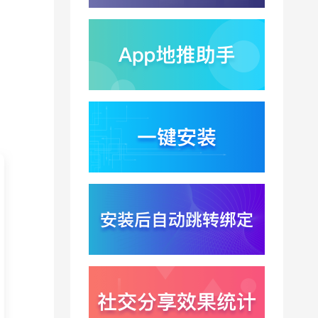
2000亿美元？云与广告
双轮驱动下B端应用迎来
2026-07-31
分发与归因重构
千问已在特斯拉车机内
测？大模型上车打通跨
端服务与全渠道归因新
2026-07-31
闭环
Win11七月更新上线？桌
面环境能力升级加速PC
端智能助手与应用分发
2026-07-30
一体化
悟空大圣上映5天票房仅
15万？国产动画宣发失
灵暴露渠道归因黑洞
2026-07-30
Xinstall 渠道统计怎么做
？多渠道统一口径与数
据闭环解析
2026-07-29