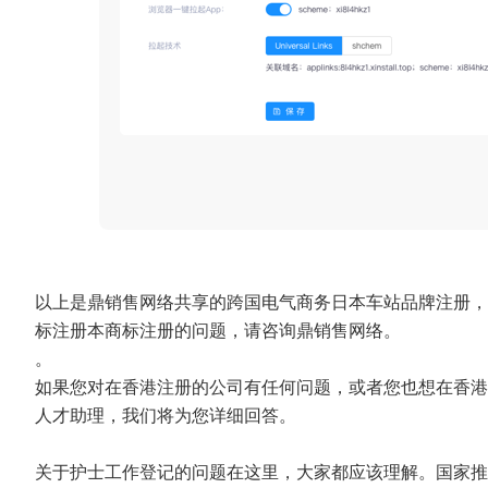
以上是鼎销售网络共享的跨国电气商务日本车站品牌注册，
标注册本商标注册的问题，请咨询鼎销售网络。
。
如果您对在香港注册的公司有任何问题，或者您也想在香港
人才助理，我们将为您详细回答。
关于护士工作登记的问题在这里，大家都应该理解。国家推