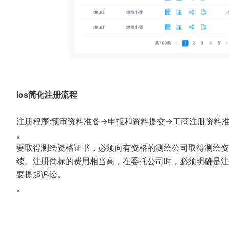
ios简化注册流程
注册程序:预审资料准备→申报和资料提交→工商注册资料
。
要取得测绘资格证书，必须向有资格的测绘公司取得测绘资
续。注册商标的费用相当高，在委托公司时，必须明确是注
要提起诉讼。
。