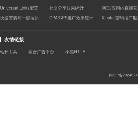
Universal Links配置
社交分享效果统计
网页/应用内直接安
快速安装与一键拉起
CPA/CPS推广效果统计
Xinstall营销推广
友情链接
站长工具
聚合广告平台
小熊HTTP
闽ICP备2024074