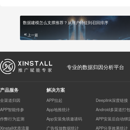
数据建模怎么支撑推荐？从用户特征到召回排序
上一篇
专业的数据归因分析平台
产品服务
解决方案
全渠道归因
APP拉起
Deeplink深度链接
APP智能传参
App地推统计
Android多渠道打
作弊行为监测
App安装免填邀请码
APP安装后自动绑
Xinstall优质流量
广告投放数据统计
APP分享效果统计