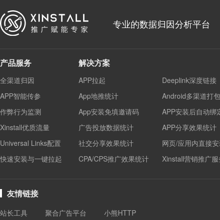
专业的数据归因分析平台
产品服务
解决方案
全渠道归因
APP拉起
Deeplink深度链接
APP智能传参
App地推统计
Android多渠道打
作弊行为监测
App安装免填邀请码
APP安装后自动绑
Xinstall优质流量
广告投放数据统计
APP分享效果统计
Universal Links配置
社交分享效果统计
网页/应用内直接安
快速安装与一键拉起
CPA/CPS推广效果统计
Xinstall营销推广
友情链接
站长工具
聚合广告平台
小熊HTTP