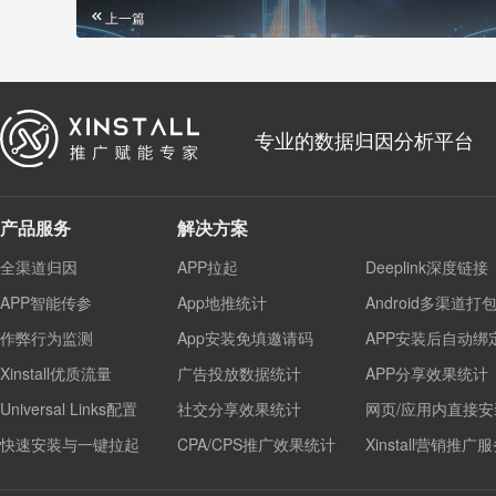
上一篇
专业的数据归因分析平台
产品服务
解决方案
全渠道归因
APP拉起
Deeplink深度链接
APP智能传参
App地推统计
Android多渠道打
作弊行为监测
App安装免填邀请码
APP安装后自动绑
Xinstall优质流量
广告投放数据统计
APP分享效果统计
Universal Links配置
社交分享效果统计
网页/应用内直接安
快速安装与一键拉起
CPA/CPS推广效果统计
Xinstall营销推广