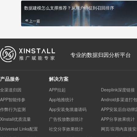
数据建模怎么支撑推荐？从用户特征到召回排序
上一篇
专业的数据归因分析平台
产品服务
解决方案
全渠道归因
APP拉起
Deeplink深度链接
APP智能传参
App地推统计
Android多渠道打
作弊行为监测
App安装免填邀请码
APP安装后自动绑
Xinstall优质流量
广告投放数据统计
APP分享效果统计
Universal Links配置
社交分享效果统计
网页/应用内直接安