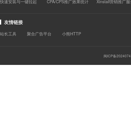
快速安装与一键拉起
CPA/CPS推广效果统计
Xinstall营销推广
友情链接
站长工具
聚合广告平台
小熊HTTP
闽ICP备2024074