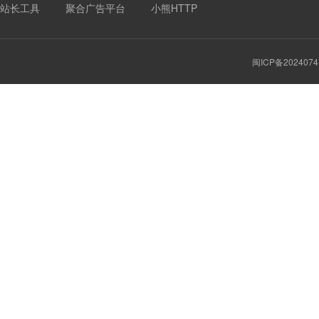
站长工具
聚合广告平台
小熊HTTP
闽ICP备2024074