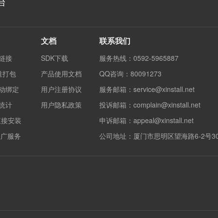
台
文档
联系我们
度链接
SDK下载
服务热线：0592-5965887
渠道打包
产品使用文档
QQ咨询：80091273
自动绑定
用户注册协议
服务邮箱：service@xinstall.net
果统计
用户隐私政策
投诉邮箱：complain@xinstall.net
直接安装
申诉邮箱：appeal@xinstall.net
销推广服务
公司地址：厦门市思明区望海路6-2号3