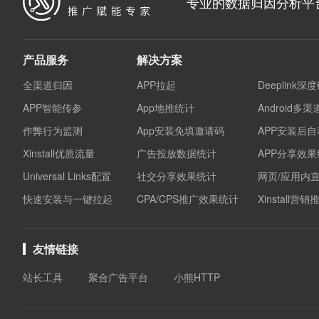
专业的数据归因分析平
产品服务
解决方案
全渠道归因
APP拉起
Deeplink深
APP智能传参
App地推统计
Android多
作弊行为监测
App安装免填邀请码
APP安装后
Xinstall优质流量
广告投放数据统计
APP分享效
Universal Links配置
社交分享效果统计
网页/应用内
快速安装与一键拉起
CPA/CPS推广效果统计
Xinstall营
友情链接
站长工具
聚合广告平台
小熊HTTP