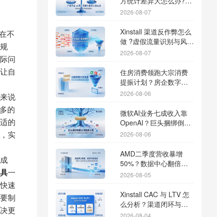
方统计差异大怎么办?数
据误差排查指南
2026-08-07
Xinstall 渠道反作弊怎么
在不
做 ?虚假流量识别与风控
规
防刷解析
2026-08-07
际问
让自
住房消费领跑大宗消费
提振计划？房企数字化
转型加速线下场景智能
2026-08-06
来说
传参
多的
微软AI业务七成收入靠
适的
OpenAI？巨头捆绑倒逼
出海App独立追踪全渠道
，实
2026-08-06
流量
AMD二季度营收暴增
成
50%？数据中心翻倍增
工具
一
长驱动跨端分发新底座
2026-08-05
快速
Xinstall CAC 与 LTV 怎
要制
么分析？渠道闭环与投
决更
放回报解析
2026-08-04