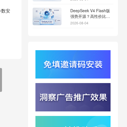
DeepSeek V4 Flash版
参数安
强势开源？高性价比基
座模型重塑长尾应用全
2026-08-04
渠道统计版图
Qwen3.8登顶开源王
座？2.4T巨兽引爆智能
体免填邀请码分发潮
2026-08-04
行云科技算力订单超154
亿？底座产能扩张激活
AI应用多终端流转新周
2026-08-04
期
苹果带摄像头的 AirPods
今年亮相？视觉智能引
爆硬件分发与全渠道归
2026-08-03
因升级
DeepSeek跑分超
GPT5.6？超低价API引
爆智能体工具免填码安
2026-08-03
装潮