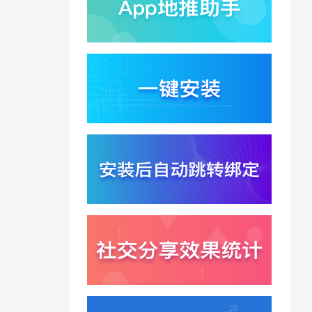
蚂蚁灵波首轮拟募资15
亿？具身智能加速产业
落地凸显全链路设备归
2026-08-03
因紧迫性
亚马逊季度营收首次破
2000亿美元？云与广告
双轮驱动下B端应用迎来
2026-07-31
分发与归因重构
千问已在特斯拉车机内
测？大模型上车打通跨
端服务与全渠道归因新
2026-07-31
闭环
Win11七月更新上线？桌
面环境能力升级加速PC
端智能助手与应用分发
2026-07-30
一体化