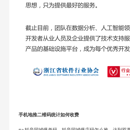
手机地推二维码统计如何收费
p>抖音同城爆单码，抖音同城爆店码怎么推，达到双