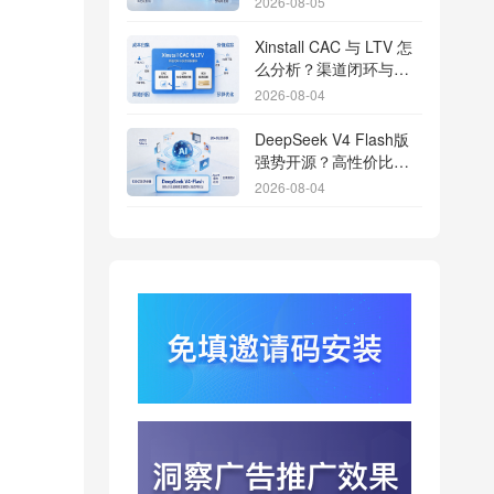
2026-08-05
Xinstall CAC 与 LTV 怎
么分析？渠道闭环与投
放回报解析
2026-08-04
DeepSeek V4 Flash版
强势开源？高性价比基
座模型重塑长尾应用全
2026-08-04
渠道统计版图
Qwen3.8登顶开源王
座？2.4T巨兽引爆智能
体免填邀请码分发潮
2026-08-04
行云科技算力订单超154
亿？底座产能扩张激活
AI应用多终端流转新周
2026-08-04
期
苹果带摄像头的 AirPods
今年亮相？视觉智能引
爆硬件分发与全渠道归
2026-08-03
因升级