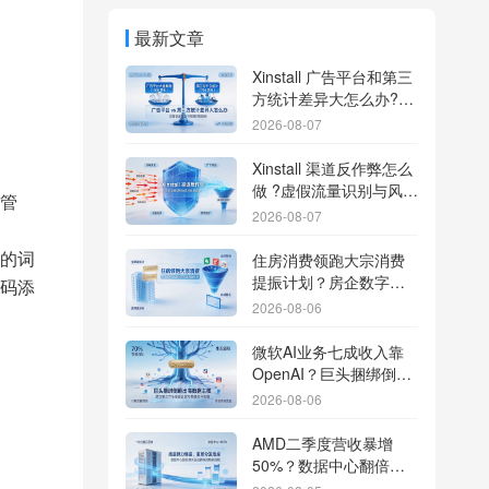
最新文章
Xinstall 广告平台和第三
方统计差异大怎么办?数
据误差排查指南
2026-08-07
Xinstall 渠道反作弊怎么
做 ?虚假流量识别与风控
管
防刷解析
2026-08-07
的词
住房消费领跑大宗消费
提振计划？房企数字化
码添
转型加速线下场景智能
2026-08-06
传参
微软AI业务七成收入靠
OpenAI？巨头捆绑倒逼
出海App独立追踪全渠道
2026-08-06
流量
AMD二季度营收暴增
50%？数据中心翻倍增
长驱动跨端分发新底座