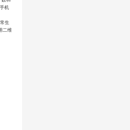
手机
常生
用二维