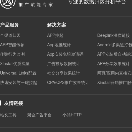
专业的数据归因分析平台
产品服务
解决方案
全渠道归因
APP拉起
Deeplink深度链接
APP智能传参
App地推统计
Android多渠道打
作弊行为监测
App安装免填邀请码
APP安装后自动绑
Xinstall优质流量
广告投放数据统计
APP分享效果统计
Universal Links配置
社交分享效果统计
网页/应用内直接安
快速安装与一键拉起
CPA/CPS推广效果统计
Xinstall营销推广
友情链接
站长工具
聚合广告平台
小熊HTTP