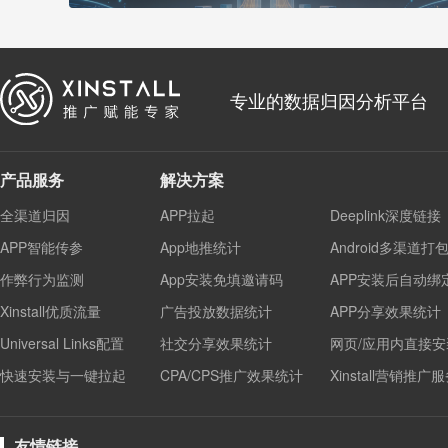
专业的数据归因分析平台
产品服务
解决方案
全渠道归因
APP拉起
Deeplink深度链接
APP智能传参
App地推统计
Android多渠道打
作弊行为监测
App安装免填邀请码
APP安装后自动绑
Xinstall优质流量
广告投放数据统计
APP分享效果统计
Universal Links配置
社交分享效果统计
网页/应用内直接安
快速安装与一键拉起
CPA/CPS推广效果统计
Xinstall营销推广
友情链接