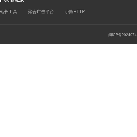
站长工具
聚合广告平台
小熊HTTP
闽ICP备2024074