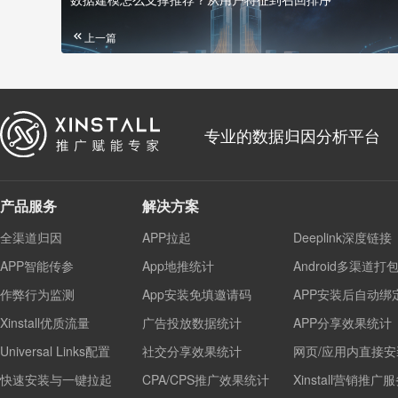
上一篇
专业的数据归因分析平台
产品服务
解决方案
全渠道归因
APP拉起
Deeplink深度链接
APP智能传参
App地推统计
Android多渠道打
作弊行为监测
App安装免填邀请码
APP安装后自动绑
Xinstall优质流量
广告投放数据统计
APP分享效果统计
Universal Links配置
社交分享效果统计
网页/应用内直接安
快速安装与一键拉起
CPA/CPS推广效果统计
Xinstall营销推广