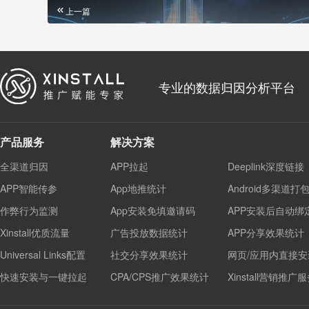
上一篇
专业的数据归因分析平台
产品服务
解决方案
全渠道归因
APP拉起
Deeplink深度链接
APP智能传参
App地推统计
Android多渠道打
作弊行为监测
App安装免填邀请码
APP安装后自动绑
Xinstall优质流量
广告投放数据统计
APP分享效果统计
Universal Links配置
社交分享效果统计
网页/应用内直接安
快速安装与一键拉起
CPA/CPS推广效果统计
Xinstall营销推广