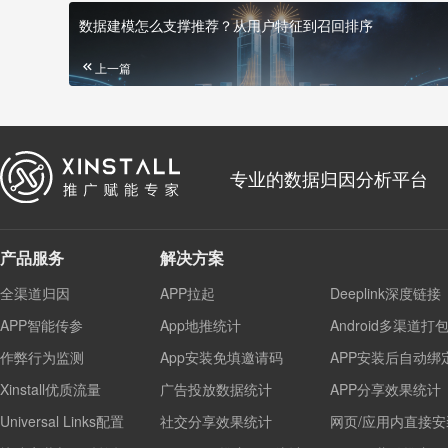
数据建模怎么支撑推荐？从用户特征到召回排序
上一篇
专业的数据归因分析平台
产品服务
解决方案
全渠道归因
APP拉起
Deeplink深度链接
APP智能传参
App地推统计
Android多渠道打
作弊行为监测
App安装免填邀请码
APP安装后自动绑
Xinstall优质流量
广告投放数据统计
APP分享效果统计
Universal Links配置
社交分享效果统计
网页/应用内直接安