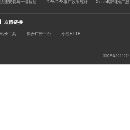
快速安装与一键拉起
CPA/CPS推广效果统计
Xinstall营销推广
友情链接
站长工具
聚合广告平台
小熊HTTP
闽ICP备2024074