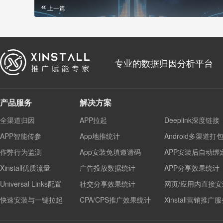
上一篇
专业的数据归因分析平台
产品服务
解决方案
全渠道归因
APP拉起
Deeplink深度链接
APP智能传参
App地推统计
Android多渠道打
作弊行为监测
App安装免填邀请码
APP安装后自动绑
Xinstall优质流量
广告投放数据统计
APP分享效果统计
Universal Links配置
社交分享效果统计
网页/应用内直接安
快速安装与一键拉起
CPA/CPS推广效果统计
Xinstall营销推广