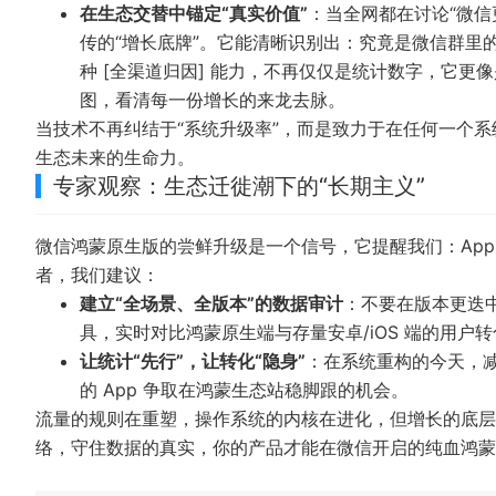
在生态交替中锚定“真实价值”
：当全网都在讨论“微信
传的“增长底牌”。它能清晰识别出：究竟是微信群里
种 [全渠道归因] 能力，不再仅仅是统计数字，它更
图，看清每一份增长的来龙去脉。
当技术不再纠结于“系统升级率”，而是致力于在任何一个系
生态未来的生命力。
专家观察：生态迁徙潮下的“长期主义”
微信鸿蒙原生版的尝鲜升级是一个信号，它提醒我们：App
者，我们建议：
建立“全场景、全版本”的数据审计
：不要在版本更迭中
具，实时对比鸿蒙原生端与存量安卓/iOS 端的用户
让统计“先行”，让转化“隐身”
：在系统重构的今天，减
的 App 争取在鸿蒙生态站稳脚跟的机会。
流量的规则在重塑，操作系统的内核在进化，但增长的底层
络，守住数据的真实，你的产品才能在微信开启的纯血鸿蒙