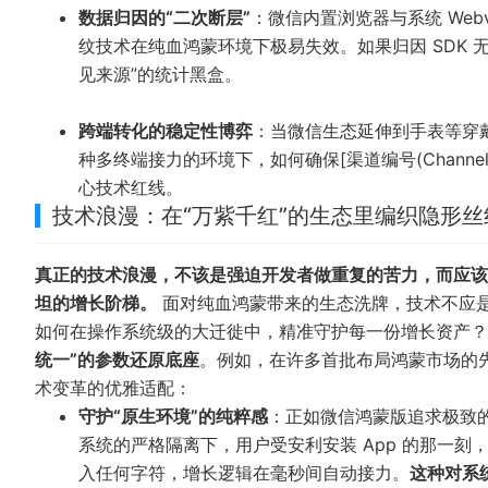
数据归因的“二次断层”
：微信内置浏览器与系统 We
纹技术在纯血鸿蒙环境下极易失效。如果归因 SDK
见来源”的统计黑盒。
跨端转化的稳定性博弈
：当微信生态延伸到手表等穿
种多终端接力的环境下，如何确保[渠道编号(Chann
心技术红线。
技术浪漫：在“万紫千红”的生态里编织隐形丝
真正的技术浪漫，不该是强迫开发者做重复的苦力，而应该是
坦的增长阶梯。
面对纯血鸿蒙带来的生态洗牌，技术不应是
如何在操作系统级的大迁徙中，精准守护每一份增长资产？
统一”的参数还原底座
。例如，在许多首批布局鸿蒙市场的
术变革的优雅适配：
守护“原生环境”的纯粹感
：正如微信鸿蒙版追求极致的原生
系统的严格隔离下，用户受安利安装 App 的那一
入任何字符，增长逻辑在毫秒间自动接力。
这种对系