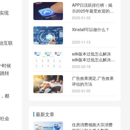
APP日活跃排行榜：揭
示2025年最受欢迎的应
实现
用背后的秘密
2025-01-02
Xinstall可以做什么？
2020-11-13
动互联
sdk版本过低怎么解决
sdk版本过低怎么解决华
为
个时候
2025-02-18
跳转
广告效果测定,广告效果
评估的方法
2022-01-05
，都
最新文章
社会
住房消费领跑大宗消费