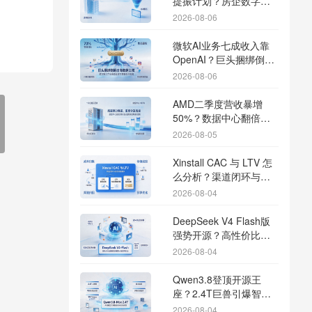
提振计划？房企数字化
转型加速线下场景智能
2026-08-06
传参
微软AI业务七成收入靠
OpenAI？巨头捆绑倒逼
出海App独立追踪全渠道
2026-08-06
流量
AMD二季度营收暴增
50%？数据中心翻倍增
长驱动跨端分发新底座
2026-08-05
Xinstall CAC 与 LTV 怎
么分析？渠道闭环与投
放回报解析
2026-08-04
DeepSeek V4 Flash版
强势开源？高性价比基
座模型重塑长尾应用全
2026-08-04
渠道统计版图
Qwen3.8登顶开源王
座？2.4T巨兽引爆智能
体免填邀请码分发潮
2026-08-04