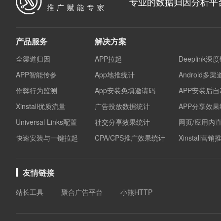
专业的数据归因分析平
产品服务
解决方案
全渠道归因
APP拉起
Deeplink深
APP智能传参
App地推统计
Android多
作弊行为监测
App安装免填邀请码
APP安装后
Xinstall优质流量
广告投放数据统计
APP分享效
Universal Links配置
社交分享效果统计
网页/应用内
快速安装与一键拉起
CPA/CPS推广效果统计
Xinstall营
友情链接
站长工具
聚合广告平台
小熊HTTP