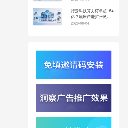
行云科技算力订单超154
亿？底座产能扩张激活
AI应用多终端流转新周
2026-08-04
期
苹果带摄像头的 AirPods
今年亮相？视觉智能引
爆硬件分发与全渠道归
2026-08-03
因升级
DeepSeek跑分超
GPT5.6？超低价API引
爆智能体工具免填码安
2026-08-03
装潮
蚂蚁灵波首轮拟募资15
亿？具身智能加速产业
落地凸显全链路设备归
2026-08-03
因紧迫性
亚马逊季度营收首次破
2000亿美元？云与广告
双轮驱动下B端应用迎来
2026-07-31
分发与归因重构