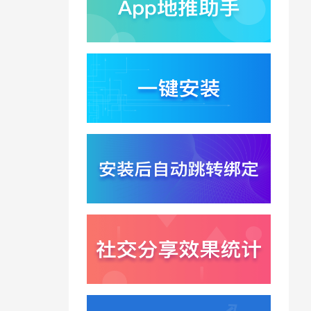
千问已在特斯拉车机内
测？大模型上车打通跨
端服务与全渠道归因新
2026-07-31
闭环
Win11七月更新上线？桌
面环境能力升级加速PC
端智能助手与应用分发
2026-07-30
一体化
悟空大圣上映5天票房仅
15万？国产动画宣发失
灵暴露渠道归因黑洞
2026-07-30
Xinstall 渠道统计怎么做
？多渠道统一口径与数
据闭环解析
2026-07-29