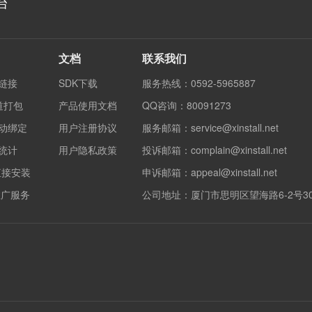
台
文档
联系我们
度链接
SDK下载
服务热线：0592-5965887
渠道打包
产品使用文档
QQ咨询：80091273
自动绑定
用户注册协议
服务邮箱：service@xinstall.net
果统计
用户隐私政策
投诉邮箱：complain@xinstall.net
直接安装
申诉邮箱：appeal@xinstall.net
销推广服务
公司地址：厦门市思明区望海路6-2号3