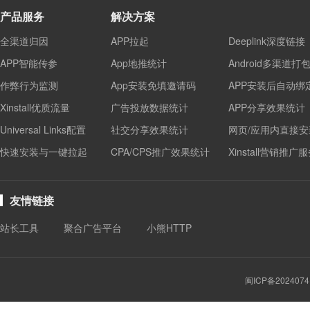
产品服务
解决方案
全渠道归因
APP拉起
Deeplink深度链接
APP智能传参
App地推统计
Android多渠道打
作弊行为监测
App安装免填邀请码
APP安装后自动绑
Xinstall优质流量
广告投放数据统计
APP分享效果统计
Universal Links配置
社交分享效果统计
网页/应用内直接安
快速安装与一键拉起
CPA/CPS推广效果统计
Xinstall营销推广
友情链接
站长工具
聚合广告平台
小熊HTTP
闽ICP备2024074