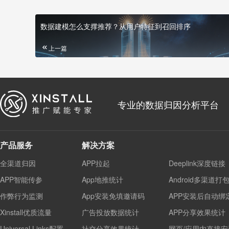
数据建模怎么支撑推荐？从用户特征到召回排序
上一篇
专业的数据归因分析平台
产品服务
解决方案
全渠道归因
APP拉起
Deeplink深度链接
APP智能传参
App地推统计
Android多渠道打
作弊行为监测
App安装免填邀请码
APP安装后自动绑
Xinstall优质流量
广告投放数据统计
APP分享效果统计
Universal Links配置
社交分享效果统计
网页/应用内直接安